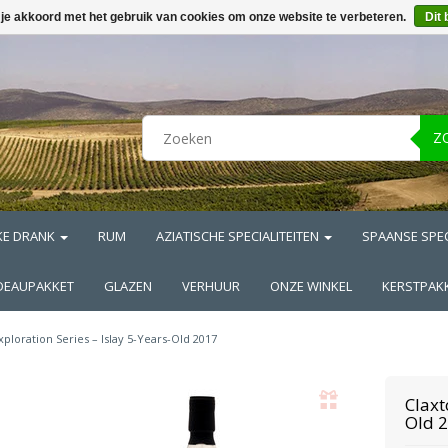
 je akkoord met het gebruik van cookies om onze website te verbeteren.
Dit 
Z
KE DRANK
RUM
AZIATISCHE SPECIALITEITEN
SPAANSE SPEC
DEAUPAKKET
GLAZEN
VERHUUR
ONZE WINKEL
KERSTPAK
xploration Series – Islay 5-Years-Old 2017
Claxt
Old 