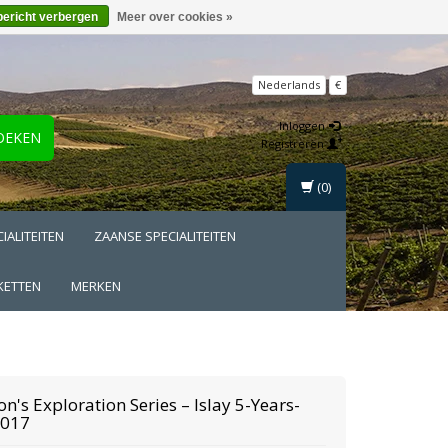
bericht verbergen
Meer over cookies »
Nederlands
€
Inloggen
OEKEN
Registreren
(0)
IALITEITEN
ZAANSE SPECIALITEITEN
KETTEN
MERKEN
on's
Exploration Series – Islay 5-Years-
2017