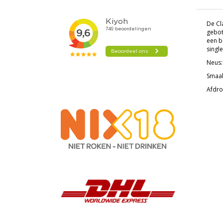
De Cla
gebott
een b
single
Neus:
Smaak
Afdron