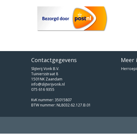
Contactgegevens
Meer 
Slijterij Vonk B.V.
Herroepi
Tuiniersstraat 8
1501NK Zaandam
info@slijterijvonk.nl
075 616 9355
KvK nummer: 35015807
BTW nummer: NL8032.62.127.B.01