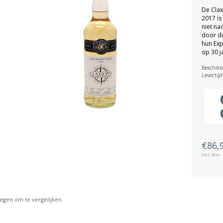
De Clax
2017 is
niet na
door de
hun Exp
op 30 j
Beschikb
Levertijd
€86,
Incl. btw
gen om te vergelijken