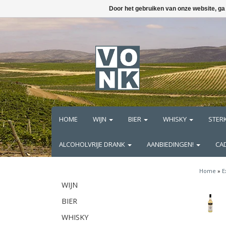
Door het gebruiken van onze website, ga
HOME
WIJN
BIER
WHISKY
STER
ALCOHOLVRIJE DRANK
AANBIEDINGEN!
CA
Home
»
E
WIJN
BIER
WHISKY