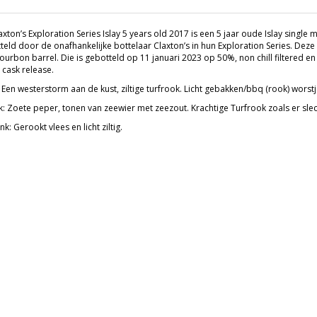
xton’s Exploration Series Islay 5 years old 2017 is een 5 jaar oude Islay single 
eld door de onafhankelijke bottelaar Claxton’s in hun Exploration Series. Deze Is
ourbon barrel. Die is gebotteld op 11 januari 2023 op 50%, non chill filtered e
 cask release.
 Een westerstorm aan de kust, ziltige turfrook. Licht gebakken/bbq (rook) worstj
: Zoete peper, tonen van zeewier met zeezout. Krachtige Turfrook zoals er slech
k: Gerookt vlees en licht ziltig.