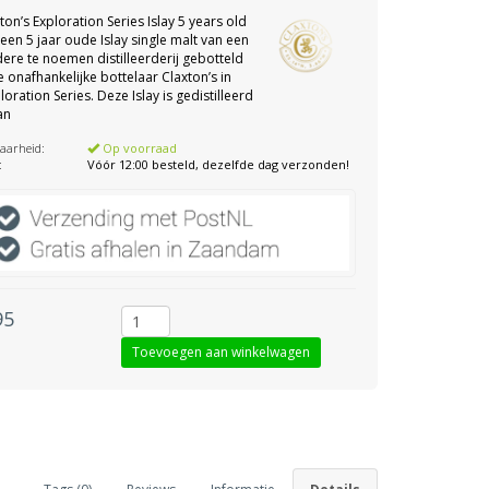
ton’s Exploration Series Islay 5 years old
 een 5 jaar oude Islay single malt van een
dere te noemen distilleerderij gebotteld
 onafhankelijke bottelaar Claxton’s in
loration Series. Deze Islay is gedistilleerd
an
aarheid:
Op voorraad
:
Vóór 12:00 besteld, dezelfde dag verzonden!
95