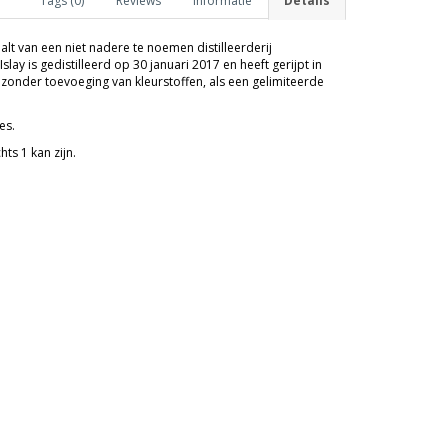
Tags (0)
Reviews
Informatie
Details
malt van een niet nadere te noemen distilleerderij
lay is gedistilleerd op 30 januari 2017 en heeft gerijpt in
n zonder toevoeging van kleurstoffen, als een gelimiteerde
es.
ts 1 kan zijn.