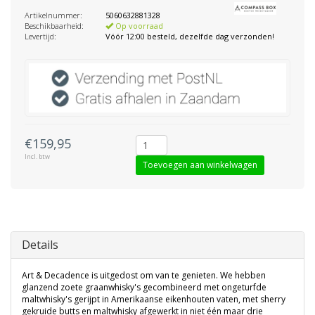
Artikelnummer:
5060632881328
Beschikbaarheid:
Op voorraad
Levertijd:
Vóór 12:00 besteld, dezelfde dag verzonden!
€159,95
Incl. btw
Toevoegen aan winkelwagen
Details
Art & Decadence is uitgedost om van te genieten. We hebben
glanzend zoete graanwhisky's gecombineerd met ongeturfde
maltwhisky's gerijpt in Amerikaanse eikenhouten vaten, met sherry
gekruide butts en maltwhisky afgewerkt in niet één maar drie