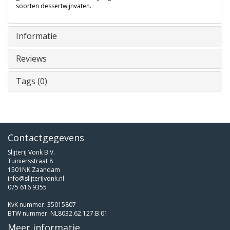
soorten dessertwijnvaten.
Informatie
Reviews
Tags (0)
Contactgegevens
Slijterij Vonk B.V.
Tuiniersstraat 8
1501NK Zaandam
info@slijterijvonk.nl
075 616 9355
KvK nummer: 35015807
BTW nummer: NL8032.62.127.B.01
Meer informatie