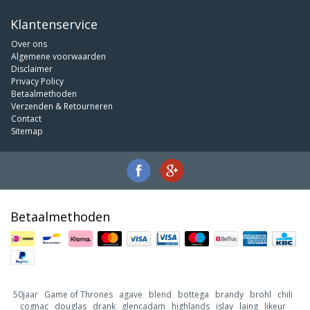
Klantenservice
Over ons
Algemene voorwaarden
Disclaimer
Privacy Policy
Betaalmethoden
Verzenden & Retourneren
Contact
Sitemap
Betaalmethoden
50jaar
Game of Thrones
agave
blend
bottega
brandy
brohl
chili
cognac
douglas
drank
glencadam
highlands
islay
laing
likeur