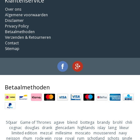
Klantenservice
Over ons
Algemene voorwaarden
Disclaimer
Privacy Policy
Betaalmethoden
Verzenden & Retourneren
Contact
Sitemap
Betaalmethoden
50jaar
Game of Thrones
agave
blend
bottega
brandy
brohl
chili
cognac
douglas
drank
glencadam
highlands
islay
laing
likeur
limited edition
mezcal
millesime
moscato
mousserend
navy
neisson
rhum
rode wijn
rose
royal
rum
schotland
schots
single