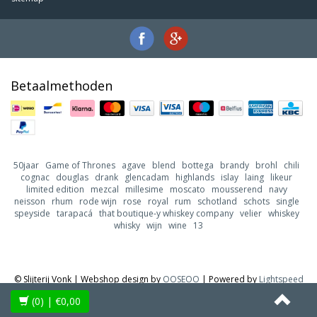
Betaalmethoden
50jaar
Game of Thrones
agave
blend
bottega
brandy
brohl
chili
cognac
douglas
drank
glencadam
highlands
islay
laing
likeur
limited edition
mezcal
millesime
moscato
mousserend
navy
neisson
rhum
rode wijn
rose
royal
rum
schotland
schots
single
speyside
tarapacá
that boutique-y whiskey company
velier
whiskey
whisky
wijn
wine
13
© Slijterij Vonk | Webshop design by
OOSEOO
| Powered by
Lightspeed
(0)
| €0,00