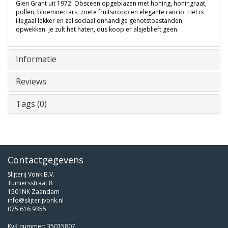
Glen Grant uit 1972. Obsceen opgeblazen met honing, honingraat,
pollen, bloemnectars, zoete fruitsiroop en elegante rancio. Het is
illegaal lekker en zal sociaal onhandige genotstoestanden
opwekken. Je zult het haten, dus koop er alsjeblieft geen.
Informatie
Reviews
Tags (0)
Contactgegevens
Slijterij Vonk B.V.
Tuiniersstraat 8
1501NK Zaandam
info@slijterijvonk.nl
075 616 9355
KvK nummer: 35015807