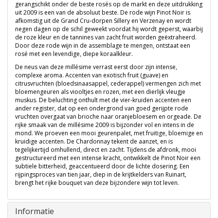
gerangschikt onder de beste rosés op de markt en deze uitdrukking
uit 2009 is een van de absoluut beste. De rode wijn Pinot Noir is
afkomstig uit de Grand Cru-dorpen Sillery en Verzenay en wordt
negen dagen op de schil geweekt voordat hij wordt geperst, waarbij
de roze kleur en de tannines van zacht fruit worden geëxtraheerd.
Door deze rode wijn in de assemblage te mengen, ontstaat een
rosé met een levendige, diepe koraalkleur.
De neus van deze millésime verrast eerst door zijn intense,
complexe aroma. Accenten van exotisch fruit (guave) en
citrusvruchten (bloedsinaasappel, cederappel) vermengen zich met
bloemengeuren als viooltjes en rozen, met een dierlijk vleugje
muskus. De beluchting onthult met de vier-kruiden accenten een
ander register, dat op een ondergrond van goed gerijpte rode
vruchten overgaat van brioche naar oranjebloesem en orgeade. De
rijke smaak van de millésime 2009 is bijzonder vol en intens in de
mond. We proeven een mooi geurenpalet, met fruitige, bloemige en
kruidige accenten. De Chardonnay tekent de aanzet, en is
tegelijkertijd omhullend, direct en zacht. Tijdens de afdronk, mooi
gestructureerd met een intense kracht, ontwikkelt de Pinot Noir een
subtiele bitterheid, geaccentueerd door de lichte dosering. Een
rijpingsproces van tien jaar, diep in de krijtkelders van Ruinart,
brengt het rijke bouquet van deze bijzondere wijn tot leven.
Informatie