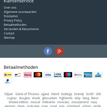
Klantenservice
Over ons
Algemene voorwaarden
Disclaimer
Privacy Policy
Betaalmethoden
Verzenden & Retourneren
Contact
Sitemap
Betaalmethoden
50jaar
Game of Thrones
agave
blend
bottega
brandy
brohl
chili
cognac
douglas
drank
glencadam
highlands
islay
laing
likeur
limited edition
mezcal
millesime
moscato
mousserend
navy
neisson
rhum
rode wijn
rose
royal
rum
schotland
schots
single