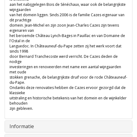
aan het nabijgelegen Bois de Sénéchaux, waar ook de belangrijkste
wijngaarden
van het domein liggen. Sinds 2006 is de familie Cazes eigenaar van
dit prachtige
domein. Jean-Michel en zijn zoon Jean-Charles Cazes zijn tevens
eigenaren van
het beroemde Château Lynch-Bages in Pauillac en van Domaine de
l'Ostal in de
Languedoc. In Châteauneuf-du-Pape zetten zij het werk voort dat
sinds 1998
door Bernard Tranchecoste werd verricht. De Cazes deden de
nodige
investeringen en renoveerden met name een aantal wijngaarden
met oude
stokken grenache, de belangrijkste druif voor de rode Châteauneuf-
du-Pape.
Ondanks deze renovaties hebben de Cazes ervoor gezorgd dat de
klassieke
uitstraling en historische betekenis van het domein en de wijnkelder
behouden
zijn gebleven.
Informatie