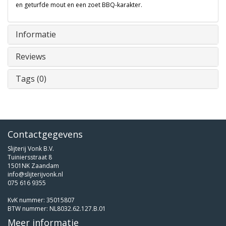
en geturfde mout en een zoet BBQ-karakter.
Informatie
Reviews
Tags (0)
Contactgegevens
Slijterij Vonk B.V.
Tuiniersstraat 8
1501NK Zaandam
info@slijterijvonk.nl
075 616 9355
KvK nummer: 35015807
BTW nummer: NL8032.62.127.B.01
Meer informatie