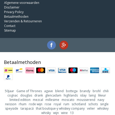
Algemene voorwaarden
Disclaimer
Privacy Policy
Betaalmethoden
Verzenden & Retourneren
Contact
Sitemap
Betaalmethoden
50jaar
Game of Thrones
agave
blend
bottega
brandy
brohl
chili
cognac
douglas
drank
glencadam
highlands
islay
laing
likeur
limited edition
mezcal
millesime
moscato
mousserend
navy
neisson
rhum
rode wijn
rose
royal
rum
schotland
schots
single
speyside
tarapacá
that boutique-y whiskey company
velier
whiskey
whisky
wijn
wine
13