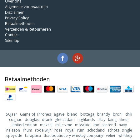
Over ons
Algemene voorwaarden
Disclaimer
Privacy Policy
Betaalmethoden
Verzenden & Retourneren
Contact
Sitemap
Betaalmethoden
50jaar
Game of Thrones
agave
blend
bottega
brandy
brohl
chili
cognac
douglas
drank
glencadam
highlands
islay
laing
likeur
limited edition
mezcal
millesime
moscato
mousserend
navy
neisson
rhum
rode wijn
rose
royal
rum
schotland
schots
single
speyside
tarapacá
that boutique-y whiskey company
velier
whiskey