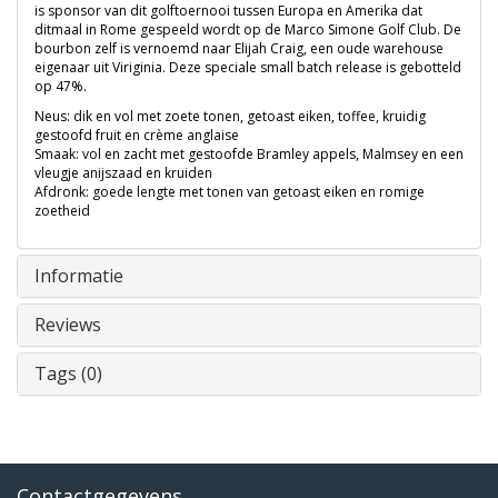
is sponsor van dit golftoernooi tussen Europa en Amerika dat
ditmaal in Rome gespeeld wordt op de Marco Simone Golf Club. De
bourbon zelf is vernoemd naar Elijah Craig, een oude warehouse
eigenaar uit Viriginia. Deze speciale small batch release is gebotteld
op 47%.
Neus: dik en vol met zoete tonen, getoast eiken, toffee, kruidig
gestoofd fruit en crème anglaise
Smaak: vol en zacht met gestoofde Bramley appels, Malmsey en een
vleugje anijszaad en kruiden
Afdronk: goede lengte met tonen van getoast eiken en romige
zoetheid
Informatie
Reviews
Tags (0)
Contactgegevens