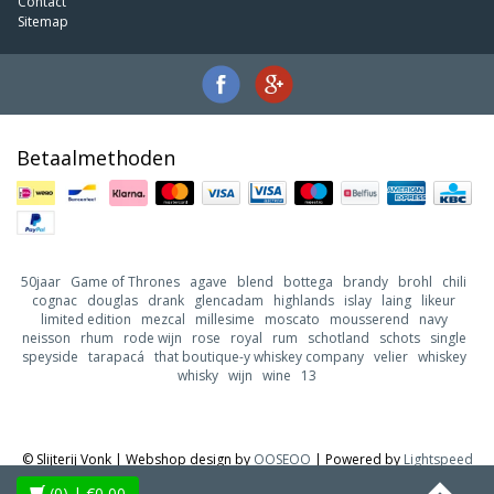
Contact
Sitemap
Betaalmethoden
50jaar
Game of Thrones
agave
blend
bottega
brandy
brohl
chili
cognac
douglas
drank
glencadam
highlands
islay
laing
likeur
limited edition
mezcal
millesime
moscato
mousserend
navy
neisson
rhum
rode wijn
rose
royal
rum
schotland
schots
single
speyside
tarapacá
that boutique-y whiskey company
velier
whiskey
whisky
wijn
wine
13
© Slijterij Vonk | Webshop design by
OOSEOO
| Powered by
Lightspeed
(0)
| €0,00