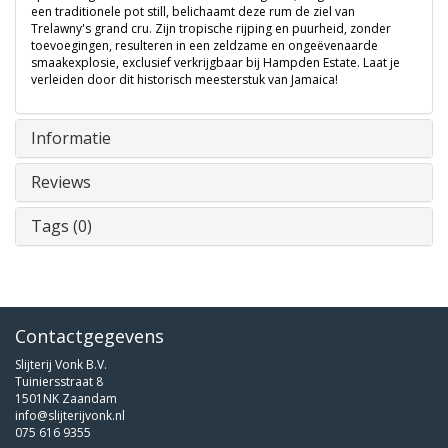
een traditionele pot still, belichaamt deze rum de ziel van
Trelawny's grand cru. Zijn tropische rijping en puurheid, zonder
toevoegingen, resulteren in een zeldzame en ongeëvenaarde
smaakexplosie, exclusief verkrijgbaar bij Hampden Estate. Laat je
verleiden door dit historisch meesterstuk van Jamaica!
Informatie
Reviews
Tags (0)
Contactgegevens
Slijterij Vonk B.V.
Tuiniersstraat 8
1501NK Zaandam
info@slijterijvonk.nl
075 616 9355