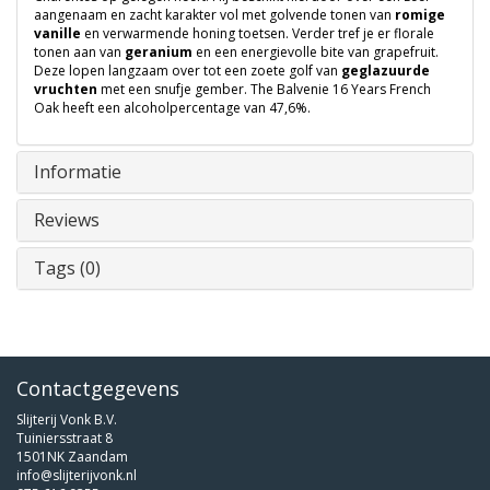
aangenaam en zacht karakter vol met golvende tonen van
romige
vanille
en verwarmende honing toetsen. Verder tref je er florale
tonen aan van
geranium
en een energievolle bite van grapefruit.
Deze lopen langzaam over tot een zoete golf van
geglazuurde
vruchten
met een snufje gember. The Balvenie 16 Years French
Oak heeft een alcoholpercentage van 47,6%.
Informatie
Reviews
Tags (0)
Contactgegevens
Slijterij Vonk B.V.
Tuiniersstraat 8
1501NK Zaandam
info@slijterijvonk.nl