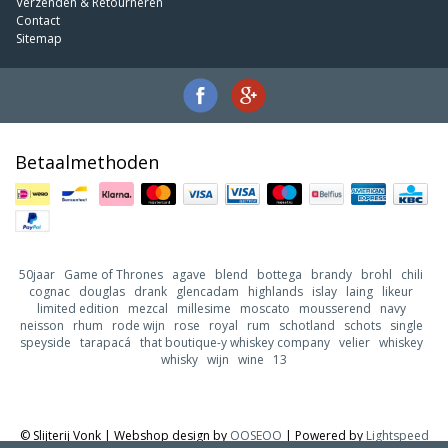
Verzenden & Retourneren
Contact
Sitemap
Betaalmethoden
50jaar
Game of Thrones
agave
blend
bottega
brandy
brohl
chili
cognac
douglas
drank
glencadam
highlands
islay
laing
likeur
limited edition
mezcal
millesime
moscato
mousserend
navy
neisson
rhum
rode wijn
rose
royal
rum
schotland
schots
single
speyside
tarapacá
that boutique-y whiskey company
velier
whiskey
whisky
wijn
wine
13
© Slijterij Vonk | Webshop design by
OOSEOO
| Powered by
Lightspeed