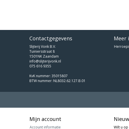
Contactgegevens
Meer 
Slijterij Vonk B.V.
Herroepi
Tuiniersstraat 8
1501NK Zaandam
info@slijterijvonk.nl
075 616 9355
KvK nummer: 35015807
BTW nummer: NL8032.62.127.B.01
Mijn account
Nieuw
Account informatie
Wilt u op