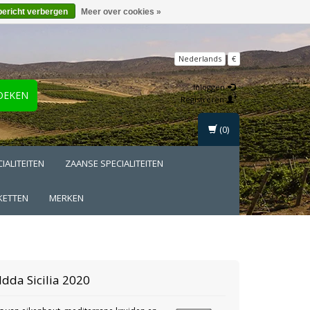
bericht verbergen
Meer over cookies »
Nederlands
€
Inloggen
OEKEN
Registreren
(0)
IALITEITEN
ZAANSE SPECIALITEITEN
KETTEN
MERKEN
 Idda
Sicilia 2020