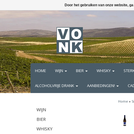
Door het gebruiken van onze website, ga
HOME
WIJN
BIER
WHISKY
STER
ALCOHOLVRIJE DRANK
AANBIEDINGEN!
CA
Home
»
S
WIJN
BIER
WHISKY