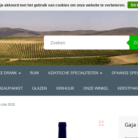
 je akkoord met het gebruik van cookies om onze website te verbeteren.
Dit 
Z
KE DRANK
RUM
AZIATISCHE SPECIALITEITEN
SPAANSE SPEC
DEAUPAKKET
GLAZEN
VERHUUR
ONZE WINKEL
KERSTPAK
icilia 2020
Gaja