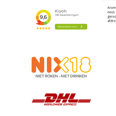
Aroma
neus.
geroo
afdro