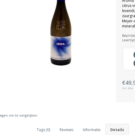
Aroma's
citrus 
levendi
zuurgra
Meyer-c
mineral
Beschikb
Levertijd
€49,
Incl. btw
gen om te vergelijken
Tags (0)
Reviews
Informatie
Details