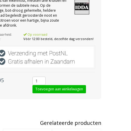
 van eikenhout, mediterrane kruiden en
vormen de subtiele neus. Op de
ge, bot-droog gehemelte, heldere
ad begeleidt geroosterde noot en
itroen voor een hartige, bijna zoute
e afdronk.
aarheid:
Op voorraad
:
Vóór 12:00 besteld, dezelfde dag verzonden!
95
Gerelateerde producten