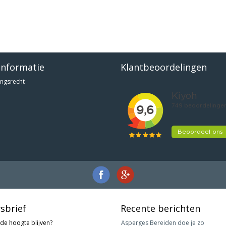
informatie
Klantbeoordelingen
ngsrecht
sbrief
Recente berichten
 de hoogte blijven?
Asperges Bereiden doe je zo