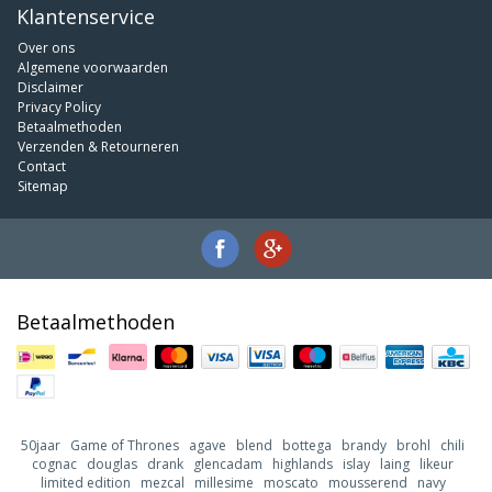
Klantenservice
Over ons
Algemene voorwaarden
Disclaimer
Privacy Policy
Betaalmethoden
Verzenden & Retourneren
Contact
Sitemap
Betaalmethoden
50jaar
Game of Thrones
agave
blend
bottega
brandy
brohl
chili
cognac
douglas
drank
glencadam
highlands
islay
laing
likeur
limited edition
mezcal
millesime
moscato
mousserend
navy