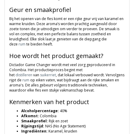
Geur en smaakprofiel
Bij het openen van de fles komt er een rijke geur vrij van karamel en
warme kruiden. Deze aroma’s worden prachtig aangevuld door
zoete tonen die je uitnodigen om verder te proeven. De smaak is
vol en complex, met een perfecte balans tussen zoetheid en
kruidigheid. Elke slok laat je genieten van de diepgang die
deze
rum
te bieden heeft.
Hoe wordt het product gemaakt?
Dictador Game Changer wordt met veel zorg geproduceerd in
Colombia. Het productieproces begint met
het
distilleren
van
suikerriet
, dat lokaal verbouwd wordt. Vervolgens
rijpt de
rum
op eiken vaten, wat bijdraagt aan de rijke smaken en
aroma's. Dit alles gebeurt volgens traditionele technieken,
waardoor elke fles een stukje vakmanschap bevat.
Kenmerken van het product
Alcoholpercentage:
40%
Afkomst:
Colombia
Smaakprofiel:
Rijk en zoet
Rijpingstijd:
NAS (No Age Statement)
Ingrediënten:
Karamel, kruiden