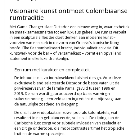
Visionaire kunst ontmoet Colombiaanse
rumtraditie
Met Game Changer slaat Dictador een nieuwe weg in, waar esthetiek
en smaak samensmelten tot een luxueus geheel. De rum is verpakt
in een sculpturale fles die doet denken aan moderne kunst –
voorzien van een kurk in de vorm van Orlinski’s iconische Kong-
hoofd. Elke fles symboliseert kracht, individualiteit en visie. Dit
kunstwerk voor de bar – of verzamelkast – vormt een opvallend
statement in elke luxe drankenlijn.
Een rum met karakter en complexiteit
De inhoud is net zo indrukwekkend als het design. Voor deze
exclusieve blend selecteerde Dictador de beste vaten uit de
privéreserves van de familie Parra, gevuld tussen 1999 en
2019. De rum wordt geproduceerd op basis van virgin
suikerriethoning – een zeldzaam ingrediënt dat bijdraagt aan
de natuurlijke zoetheid en diepgang.
De distillatie vindt plaats in zowel pot- als kolomketels, wat
resulteert in een gebalanceerde, volle stijl. De rijping aan de
Caribische kust zorgt voor subtiele invloeden van zeelucht en
een ziltige ondertoon, die mooi contrasteert met het tropische
fruit en de warme specerijen.