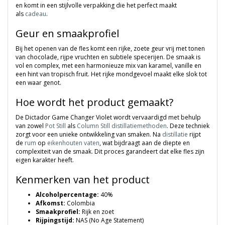
en komt in een stijlvolle verpakking die het perfect maakt
als
cadeau
.
Geur en smaakprofiel
Bij het openen van de fles komt een rijke, zoete geur vrij met tonen
van chocolade, rijpe vruchten en subtiele specerijen. De smaak is
vol en complex, met een harmonieuze mix van karamel, vanille en
een hint van tropisch fruit. Het rijke mondgevoel maakt elke slok tot
een waar genot.
Hoe wordt het product gemaakt?
De Dictador Game Changer Violet wordt vervaardigd met behulp
van zowel
Pot Still
als
Column Still
distillatiemethoden
. Deze techniek
zorgt voor een unieke ontwikkeling van smaken. Na
distillatie
rijpt
de
rum
op
eikenhouten vaten
, wat bijdraagt aan de diepte en
complexiteit van de smaak. Dit proces garandeert dat elke fles zijn
eigen karakter heeft.
Kenmerken van het product
Alcoholpercentage:
40%
Afkomst:
Colombia
Smaakprofiel:
Rijk en zoet
Rijpingstijd:
NAS (No Age Statement)