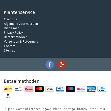
Klantenservice
Over ons
Algemene voorwaarden
Disclaimer
Privacy Policy
Betaalmethoden
Verzenden & Retourneren
Contact
Sitemap
Betaalmethoden
50jaar
Game of Thrones
agave
blend
bottega
brandy
brohl
chili