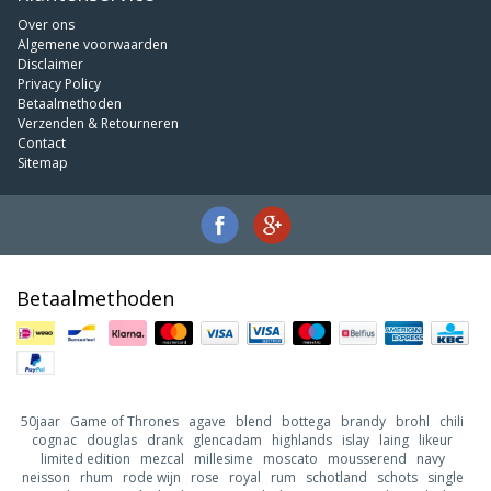
Over ons
Algemene voorwaarden
Disclaimer
Privacy Policy
Betaalmethoden
Verzenden & Retourneren
Contact
Sitemap
Betaalmethoden
50jaar
Game of Thrones
agave
blend
bottega
brandy
brohl
chili
cognac
douglas
drank
glencadam
highlands
islay
laing
likeur
limited edition
mezcal
millesime
moscato
mousserend
navy
neisson
rhum
rode wijn
rose
royal
rum
schotland
schots
single