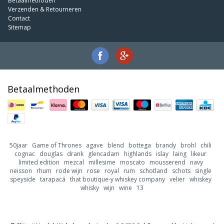
Betaalmethoden
Verzenden & Retourneren
Contact
Sitemap
Betaalmethoden
50jaar
Game of Thrones
agave
blend
bottega
brandy
brohl
chili
cognac
douglas
drank
glencadam
highlands
islay
laing
likeur
limited edition
mezcal
millesime
moscato
mousserend
navy
neisson
rhum
rode wijn
rose
royal
rum
schotland
schots
single
speyside
tarapacá
that boutique-y whiskey company
velier
whiskey
whisky
wijn
wine
13