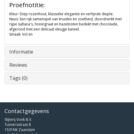
Proefnotitie:
Kleur: Diep rozenhout, klassieke elegantie en verfijnde diepte.
Neus: Een rijk samenspel van kruiden en zoetheid, doordrenkt met
rijpe sultana's, honingraat en hazelnoten bedekt met chocolade,
afgerond met een delicaat vleugje kaneel.
Smaak: Vol en
Informatie
Reviews
Tags (0)
Contactgegevens
Slijterij Vonk B.V.
Tuiniersstraat 8
1501NK Zaandam