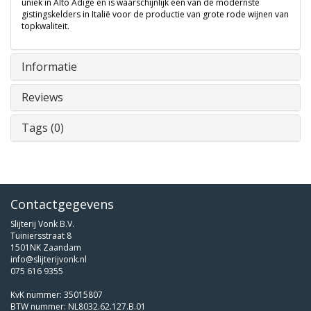
uniek in Alto Adige en is waarschijnlijk een van de modernste
gistingskelders in Italië voor de productie van grote rode wijnen van
topkwaliteit.
Informatie
Reviews
Tags (0)
Contactgegevens
Slijterij Vonk B.V.
Tuiniersstraat 8
1501NK Zaandam
info@slijterijvonk.nl
075 616 9355
KvK nummer: 35015807
BTW nummer: NL8032.62.127.B.01