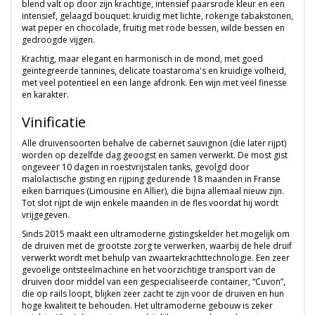
blend valt op door zijn krachtige, intensief paarsrode kleur en een
intensief, gelaagd bouquet: kruidig met lichte, rokerige tabakstonen,
wat peper en chocolade, fruitig met rode bessen, wilde bessen en
gedroogde vijgen.
Krachtig, maar elegant en harmonisch in de mond, met goed
geïntegreerde tannines, delicate toastaroma's en kruidige volheid,
met veel potentieel en een lange afdronk. Een wijn met veel finesse
en karakter.
Vinificatie
Alle druivensoorten behalve de cabernet sauvignon (die later rijpt)
worden op dezelfde dag geoogst en samen verwerkt. De most gist
ongeveer 10 dagen in roestvrijstalen tanks, gevolgd door
malolactische gisting en rijping gedurende 18 maanden in Franse
eiken barriques (Limousine en Allier), die bijna allemaal nieuw zijn.
Tot slot rijpt de wijn enkele maanden in de fles voordat hij wordt
vrijgegeven.
Sinds 2015 maakt een ultramoderne gistingskelder het mogelijk om
de druiven met de grootste zorg te verwerken, waarbij de hele druif
verwerkt wordt met behulp van zwaartekrachttechnologie. Een zeer
gevoelige ontsteelmachine en het voorzichtige transport van de
druiven door middel van een gespecialiseerde container, “Cuvon”,
die op rails loopt, blijken zeer zacht te zijn voor de druiven en hun
hoge kwaliteit te behouden. Het ultramoderne gebouw is zeker