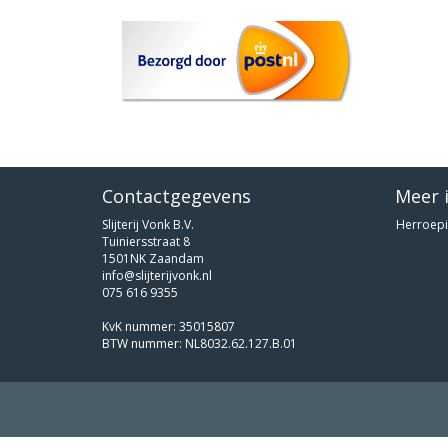
Contactgegevens
Meer 
Slijterij Vonk B.V.
Herroepi
Tuiniersstraat 8
1501NK Zaandam
info@slijterijvonk.nl
075 616 9355
KvK nummer: 35015807
BTW nummer: NL8032.62.127.B.01