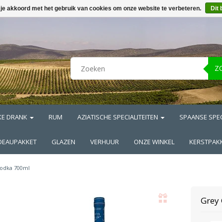
 je akkoord met het gebruik van cookies om onze website te verbeteren.
Dit 
Z
KE DRANK
RUM
AZIATISCHE SPECIALITEITEN
SPAANSE SPEC
DEAUPAKKET
GLAZEN
VERHUUR
ONZE WINKEL
KERSTPAK
odka 700ml
Grey