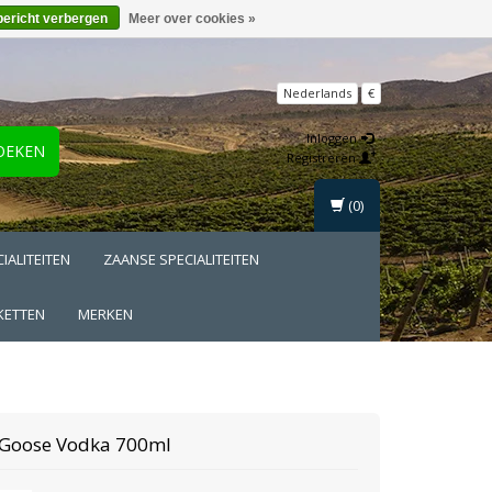
bericht verbergen
Meer over cookies »
Nederlands
€
Inloggen
OEKEN
Registreren
(0)
IALITEITEN
ZAANSE SPECIALITEITEN
KETTEN
MERKEN
 Goose
Vodka 700ml