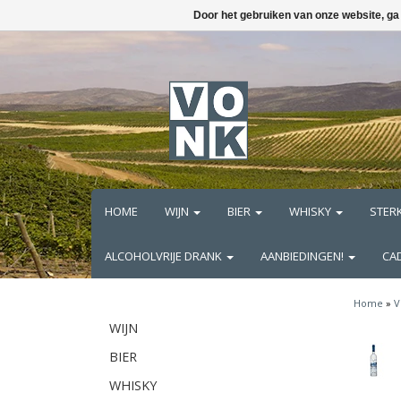
Door het gebruiken van onze website, ga
HOME
WIJN
BIER
WHISKY
STER
ALCOHOLVRIJE DRANK
AANBIEDINGEN!
CA
Home
»
V
WIJN
BIER
WHISKY