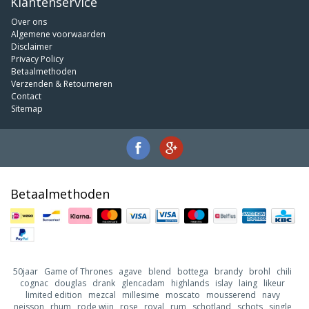
Klantenservice
Over ons
Algemene voorwaarden
Disclaimer
Privacy Policy
Betaalmethoden
Verzenden & Retourneren
Contact
Sitemap
Betaalmethoden
50jaar
Game of Thrones
agave
blend
bottega
brandy
brohl
chili
cognac
douglas
drank
glencadam
highlands
islay
laing
likeur
limited edition
mezcal
millesime
moscato
mousserend
navy
neisson
rhum
rode wijn
rose
royal
rum
schotland
schots
single