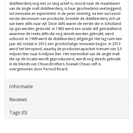
distilleerderij nog niet zo lang actief is, vooral naar de maatstaven
van de single malt distilleerderij, is haar geschiedenis veelzeggend,
vol innovatie en experiment. In de jaren zeventig, na een succesvol
eerste decennium van productie, breidde de distilleerderij zich uit
van twee stills naar vijf. Deze stills waren de eerste die in Schotland
op gas werden gestookt. In 1983 werd een zesde still geïnstalleerd,
waarmee de reeks stills die nog steeds worden gebruikt, werd
voltooid. In 1999 werd de distilleerderij stilgelegd. Het lag ruim tien
jaar stil, totdat in 2012 een grootschalige renovatie begon. In 2013
werd het heropend, waarbij de productiecapaciteit toenam van 3,5
miljoen liter naar 6 miljoen liter. Het merendeel van de single malt
die op de locatie wordt geproduceerd, wordt nog steeds gebruikt
in de blends van Chivas Brothers, hoewel Chivas zelf is
overgenomen door Pernod Ricard.
Informatie
Reviews
Tags (0)