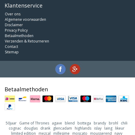
Klantenservice
Over ons
Algemene voorwaarden
Disclaimer
Privacy Policy
Betaalmethoden
Verzenden & Retourneren
Contact
Sitemap
Betaalmethoden
50jaar
Game of Thrones
agave
blend
bottega
brandy
brohl
chili
cognac
douglas
drank
glencadam
highlands
islay
laing
likeur
limited edition
mezcal
millesime
moscato
mousserend
navy