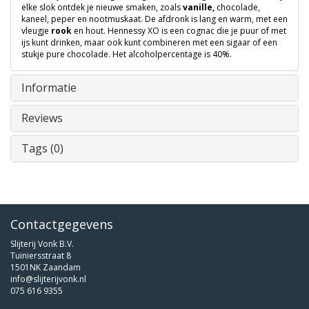
elke slok ontdek je nieuwe smaken, zoals
vanille,
chocolade,
kaneel, peper en nootmuskaat. De afdronk is lang en warm, met een
vleugje
rook
en hout. Hennessy XO is een cognac die je puur of met
ijs kunt drinken, maar ook kunt combineren met een sigaar of een
stukje pure chocolade. Het alcoholpercentage is 40%.
Informatie
Reviews
Tags (0)
Contactgegevens
Slijterij Vonk B.V.
Tuiniersstraat 8
1501NK Zaandam
info@slijterijvonk.nl
075 616 9355