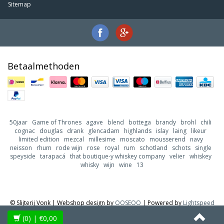
Sitemap
Betaalmethoden
50jaar
Game of Thrones
agave
blend
bottega
brandy
brohl
chili
cognac
douglas
drank
glencadam
highlands
islay
laing
likeur
limited edition
mezcal
millesime
moscato
mousserend
navy
neisson
rhum
rode wijn
rose
royal
rum
schotland
schots
single
speyside
tarapacá
that boutique-y whiskey company
velier
whiskey
whisky
wijn
wine
13
© Slijterij Vonk | Webshop design by
OOSEOO
| Powered by
Lightspeed
(0)
| €0,00