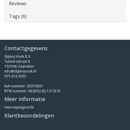
Reviews
Tags (6)
Contactgegevens
Slijterij Vonk B.V.
Tuiniersstraat 8
1501NK Zaandam
info@slijterijvonk.nl
075 616 9355
KvK nummer: 35015807
BTW nummer: NL8032.62.127.B.01
Meer informatie
Herroepingsrecht
Klantbeoordelingen