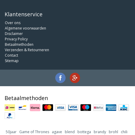
Klantenservice
Over ons
Algemene voorwaarden
Disclaimer
Privacy Policy
Betaalmethoden
Verzenden & Retourneren
Contact
Sitemap
Betaalmethoden
50jaar
Game of Thrones
agave
blend
bottega
brandy
brohl
chili