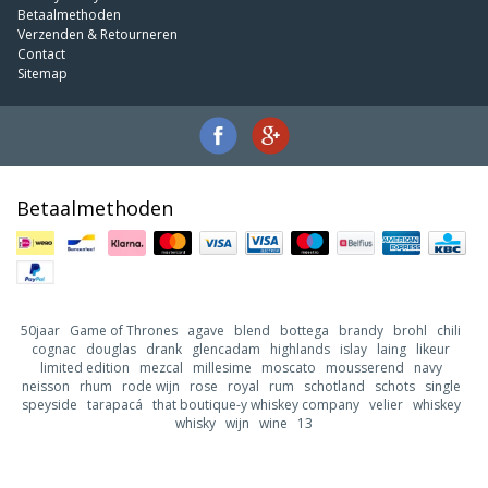
Betaalmethoden
Verzenden & Retourneren
Contact
Sitemap
Betaalmethoden
50jaar
Game of Thrones
agave
blend
bottega
brandy
brohl
chili
cognac
douglas
drank
glencadam
highlands
islay
laing
likeur
limited edition
mezcal
millesime
moscato
mousserend
navy
neisson
rhum
rode wijn
rose
royal
rum
schotland
schots
single
speyside
tarapacá
that boutique-y whiskey company
velier
whiskey
whisky
wijn
wine
13