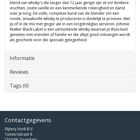
blend van whisky's die langer dan 12 jaar gerijpt zijn zit vol donkere
vruchten, zoete vanille en een kenmerkende rokerigheid en danst
over je tong. De volle, complexe kunst van de blender om een
ronde, smaakvolle whisky te produceren is duidelijk te proeven. Met
ijs of in de mix met ginger ale in een longdrinkglas serveren. Johnnie
Walker Black Label is een uitmuntende whisky waarvan je thuis kunt
genieten met vrienden of familie en die altijd goed ontvangen wordt
als geschenk voor die speciale gelegenheid.
Informatie
Reviews
Tags (0)
Contactgegevens
Slijterij Vonk B.V.
Tuiniersstraat 8
1501NK Zaandam