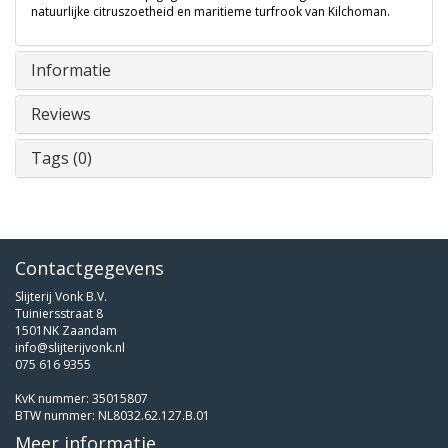
natuurlijke citruszoetheid en maritieme turfrook van Kilchoman.
Informatie
Reviews
Tags (0)
Contactgegevens
Slijterij Vonk B.V.
Tuiniersstraat 8
1501NK Zaandam
info@slijterijvonk.nl
075 616 9355
KvK nummer: 35015807
BTW nummer: NL8032.62.127.B.01
Meer informatie