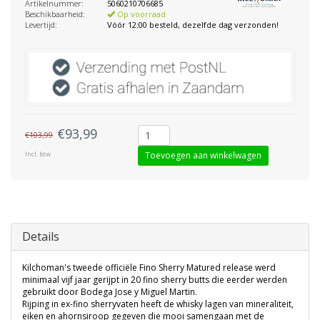
Artikelnummer:
5060210706685
Beschikbaarheid:
Op voorraad
Levertijd:
Vóór 12:00 besteld, dezelfde dag verzonden!
€93,99
€103,99
Incl. btw
Toevoegen aan winkelwagen
Details
Kilchoman's tweede officiële Fino Sherry Matured release werd
minimaal vijf jaar gerijpt in 20 fino sherry butts die eerder werden
gebruikt door Bodega Jose y Miguel Martin.
Rijping in ex-fino sherryvaten heeft de whisky lagen van mineraliteit,
eiken en ahornsiroop gegeven die mooi samengaan met de