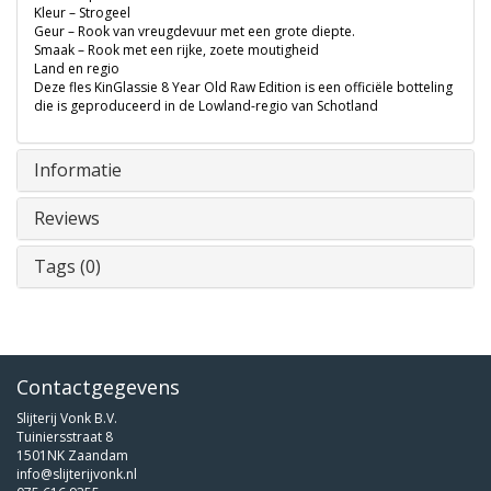
Kleur – Strogeel
Geur – Rook van vreugdevuur met een grote diepte.
Smaak – Rook met een rijke, zoete moutigheid
Land en regio
Deze fles KinGlassie 8 Year Old Raw Edition is een officiële botteling
die is geproduceerd in de Lowland-regio van Schotland
Informatie
Reviews
Tags (0)
Contactgegevens
Slijterij Vonk B.V.
Tuiniersstraat 8
1501NK Zaandam
info@slijterijvonk.nl