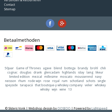
Verzenden & Retourneren
Contact
Sitemap
Betaalmethoden
50jaar
Game of Thrones
agave
blend
bottega
brandy
brohl
chili
cognac
douglas
drank
glencadam
highlands
islay
laing
likeur
limited edition
mezcal
millesime
moscato
mousserend
navy
neisson
rhum
rode wijn
rose
royal
rum
schotland
schots
single
speyside
tarapacá
that boutique-y whiskey company
velier
whiskey
whisky
wijn
wine
13
© Slijterij Vonk | Webshop design by
OOSEOO
| Powered by
Lightspeed