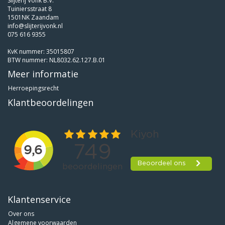
Slijterij Vonk B.V.
Tuiniersstraat 8
1501NK Zaandam
info@slijterijvonk.nl
075 616 9355
KvK nummer: 35015807
BTW nummer: NL8032.62.127.B.01
Meer informatie
Herroepingsrecht
Klantbeoordelingen
Klantenservice
Over ons
Algemene voorwaarden