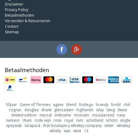
Disclaimer
Privacy Policy
Betaalmethoden
Verzenden & Retourneren
Contact
Sitemap
Betaalmethoden
50jaar
Game of Thrones
agave
blend
bottega
brandy
brohl
chili
cognac
douglas
drank
glencadam
highlands
islay
laing
likeur
limited edition
mezcal
millesime
moscato
mousserend
navy
neisson
rhum
rode wijn
rose
royal
rum
schotland
schots
single
speyside
tarapacá
that boutique-y whiskey company
velier
whiskey
whisky
wijn
wine
13