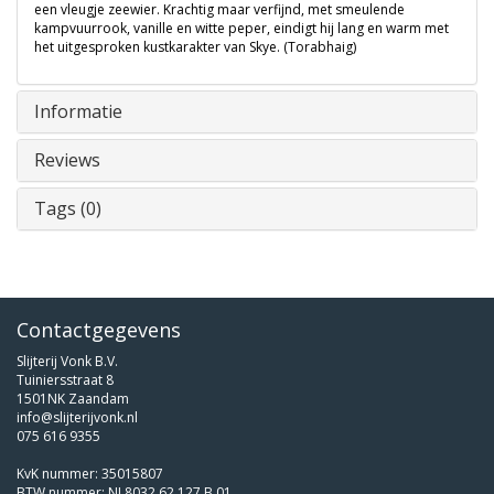
een vleugje zeewier. Krachtig maar verfijnd, met smeulende
kampvuurrook, vanille en witte peper, eindigt hij lang en warm met
het uitgesproken kustkarakter van Skye. (Torabhaig)
Informatie
Reviews
Tags (0)
Contactgegevens
Slijterij Vonk B.V.
Tuiniersstraat 8
1501NK Zaandam
info@slijterijvonk.nl
075 616 9355
KvK nummer: 35015807
BTW nummer: NL8032.62.127.B.01