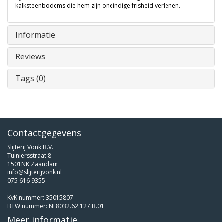
kalksteenbodems die hem zijn oneindige frisheid verlenen.
Informatie
Reviews
Tags (0)
Contactgegevens
Slijterij Vonk B.V.
Tuiniersstraat 8
1501NK Zaandam
info@slijterijvonk.nl
075 616 9355
KvK nummer: 35015807
BTW nummer: NL8032.62.127.B.01
Meer informatie