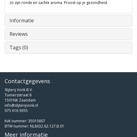
zo zijn ronde en zachte aroma. Proost op je gezondheid.
Informatie
Reviews
Tags (0)
Contactgegevens
Slijterij Vonk B.V.
Tuiniersstraat 8
1501NK Zaandam
info@slijterijvonk.nl
075 616 9355
KvK nummer: 35015807
BTW nummer: NL8032.62.127.B.01
Meer informatie