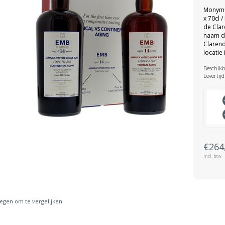
Monymus
x 70cl 
de Clar
naam di
Clarend
locatie
Beschikb
Levertijd
€264
Incl. btw
gen om te vergelijken