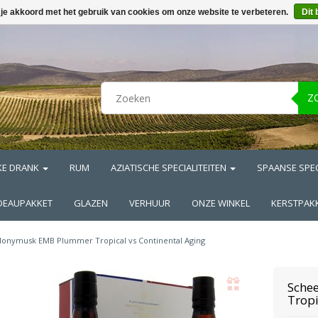
 je akkoord met het gebruik van cookies om onze website te verbeteren.
Dit 
Z
KE DRANK
RUM
AZIATISCHE SPECIALITEITEN
SPAANSE SPEC
DEAUPAKKET
GLAZEN
VERHUUR
ONZE WINKEL
KERSTPAK
onymusk EMB Plummer Tropical vs Continental Aging
Schee
Tropi