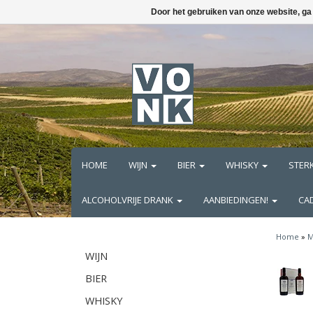
Door het gebruiken van onze website, ga
HOME
WIJN
BIER
WHISKY
STER
ALCOHOLVRIJE DRANK
AANBIEDINGEN!
CA
Home
»
M
WIJN
BIER
WHISKY