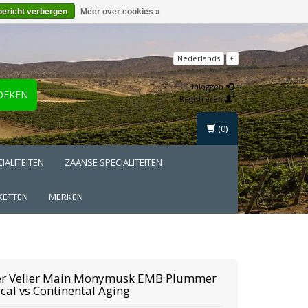
bericht verbergen
Meer over cookies »
Nederlands
€
Inloggen
OEKEN
Registreren
(0)
IALITEITEN
ZAANSE SPECIALITEITEN
KETTEN
MERKEN
r Velier Main
Monymusk EMB Plummer
cal vs Continental Aging