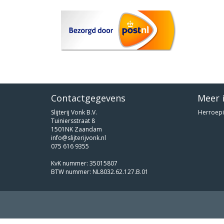
Contactgegevens
Meer 
Slijterij Vonk B.V.
Herroepi
Tuiniersstraat 8
1501NK Zaandam
info@slijterijvonk.nl
075 616 9355
KvK nummer: 35015807
BTW nummer: NL8032.62.127.B.01