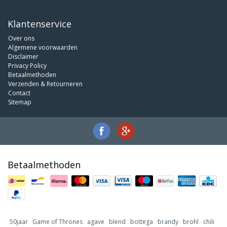
Klantenservice
Over ons
Algemene voorwaarden
Disclaimer
Privacy Policy
Betaalmethoden
Verzenden & Retourneren
Contact
Sitemap
Betaalmethoden
50jaar
Game of Thrones
agave
blend
bottega
brandy
brohl
chili