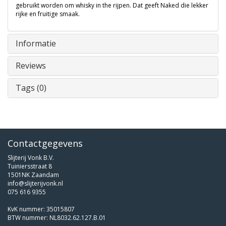
gebruikt worden om whisky in the rijpen. Dat geeft Naked die lekker
rijke en fruitige smaak.
Informatie
Reviews
Tags (0)
Contactgegevens
Slijterij Vonk B.V.
Tuiniersstraat 8
1501NK Zaandam
info@slijterijvonk.nl
075 616 9355
KvK nummer: 35015807
BTW nummer: NL8032.62.127.B.01