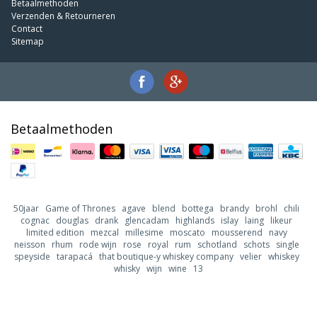
Betaalmethoden
Verzenden & Retourneren
Contact
Sitemap
Betaalmethoden
50jaar
Game of Thrones
agave
blend
bottega
brandy
brohl
chili
cognac
douglas
drank
glencadam
highlands
islay
laing
likeur
limited edition
mezcal
millesime
moscato
mousserend
navy
neisson
rhum
rode wijn
rose
royal
rum
schotland
schots
single
speyside
tarapacá
that boutique-y whiskey company
velier
whiskey
whisky
wijn
wine
13