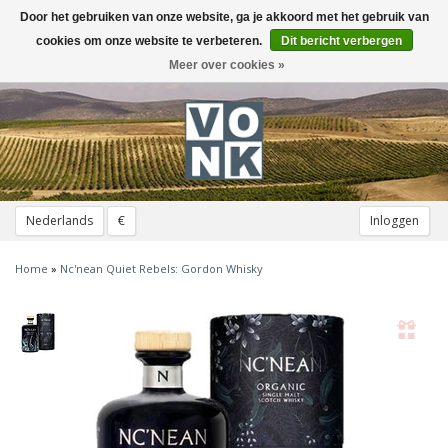
Door het gebruiken van onze website, ga je akkoord met het gebruik van
Toggle
navigation
cookies om onze website te verbeteren.
Dit bericht verbergen
Meer over cookies »
Nederlands
€
Inloggen
Home
»
Nc'nean Quiet Rebels: Gordon Whisky