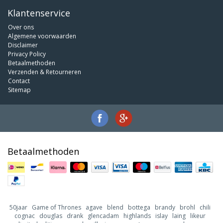
Klantenservice
Over ons
Algemene voorwaarden
Disclaimer
Privacy Policy
Betaalmethoden
Verzenden & Retourneren
Contact
Sitemap
Betaalmethoden
50jaar
Game of Thrones
agave
blend
bottega
brandy
brohl
chili
cognac
douglas
drank
glencadam
highlands
islay
laing
likeur