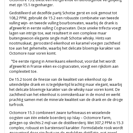
met zijn 15.1-tegenhanger.
Gedistilleerd uit dezelfde partij Schotse gerst en ook gemout tot
108,2 PPM, gebruikt de 15.2 een robuuste combinatie van tweede
vulling wijn- en tweede vulling bourbonvaten, waarbij de drank is
afgewerkt in eerste vulling Cognacvaten. Deze unieke trifecta voegt
lagen van intrige toe, wat resulteert in een complexe maar
buitengewoon elegante single malt Schotse whisky. Hints van
nootmuskaat, geroosterd eikenhout en karamel voegen zachtheid
toe aan het gehemelte, waarbij het delicate bloemige karakter van
Octomore naar voren komt.
〝De eerste rijping in Amerikaans eikenhout, voordat het wordt
afgewerkt in Franse eiken ex-cognacvaten, voegt een rijkdom aan
complexiteit toe.
De 15.2 toont de finesse van de kwaliteit van eikenhout op de
uiteindelijke drank en is tegelijkertijd krachtig maar elegant, waarbij
het delicate bloemige karakter van de whisky naar voren komt. De
zachtheid van het eikenhout is onmiskenbaar in de mond en werkt
prachtig samen met de minerale kwaliteit van de drank en de droge
turfrook.
Octomore 15.3 combineert zware turfniveaus en wisselende
oogsten van één enkele boerderij op Islay – Octomore Farm,
gelegen op slechts 2 mijl van de distilleerderij.
Met 307,2 PPM is 15.3
complex, robuust en barstensvol karakter.
Formidabele rook wordt
gecounterd door rijp fruit van de geduldige distillatie, wat zowel