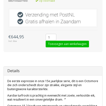
Beschikbaarheid:
Op voorraad
€644,95
Incl. btw
Toevoegen aan winkelwagen
Details
De eerste expressie in onze 15e jaarlijkse serie, dit is een Octomore
die zich onderscheidt door zijn strakke, elegante stijl en
buitengewone karaktersterkte.
Aardse turfrook is prachtig in evenwicht met zoete, verkoolde eik,
wat resulteert in een onvergetelijke dram.〞
Octomore 15.2 biedt een intrigerende en uitnodigende vergelijking