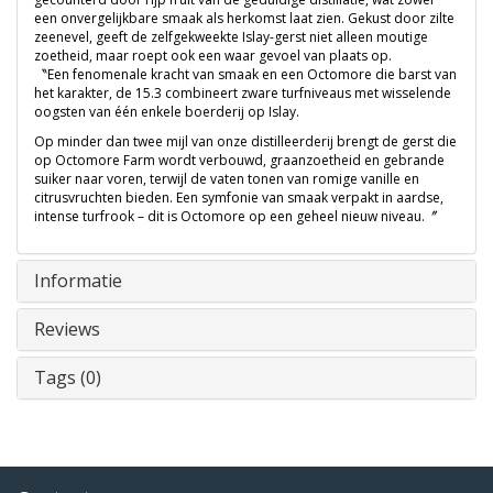
een onvergelijkbare smaak als herkomst laat zien.
Gekust door zilte
zeenevel, geeft de zelfgekweekte Islay-gerst niet alleen moutige
zoetheid, maar roept ook een waar gevoel van plaats op.
〝Een fenomenale kracht van smaak en een Octomore die barst van
het karakter, de 15.3 combineert zware turfniveaus met wisselende
oogsten van één enkele boerderij op Islay.
Op minder dan twee mijl van onze distilleerderij brengt de gerst die
op Octomore Farm wordt verbouwd, graanzoetheid en gebrande
suiker naar voren, terwijl de vaten tonen van romige vanille en
citrusvruchten bieden. Een symfonie van smaak verpakt in aardse,
intense turfrook – dit is Octomore op een geheel nieuw niveau.〞
Informatie
Reviews
Tags (0)