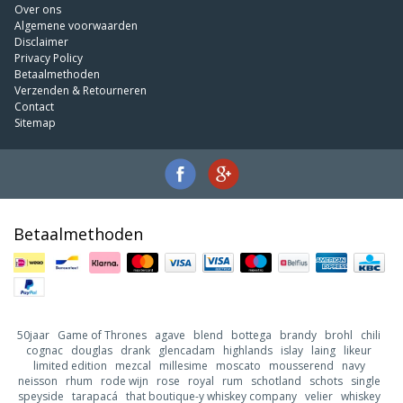
Over ons
Algemene voorwaarden
Disclaimer
Privacy Policy
Betaalmethoden
Verzenden & Retourneren
Contact
Sitemap
Betaalmethoden
50jaar
Game of Thrones
agave
blend
bottega
brandy
brohl
chili
cognac
douglas
drank
glencadam
highlands
islay
laing
likeur
limited edition
mezcal
millesime
moscato
mousserend
navy
neisson
rhum
rode wijn
rose
royal
rum
schotland
schots
single
speyside
tarapacá
that boutique-y whiskey company
velier
whiskey