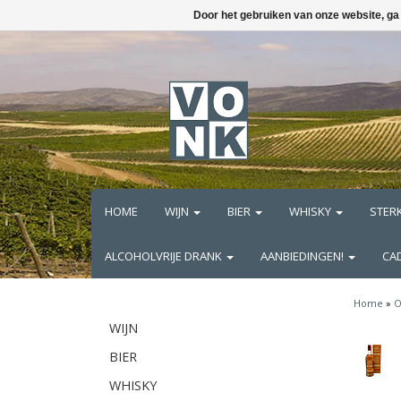
Door het gebruiken van onze website, ga
HOME
WIJN
BIER
WHISKY
STER
ALCOHOLVRIJE DRANK
AANBIEDINGEN!
CA
Home
»
O
WIJN
BIER
WHISKY