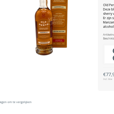
Old Per
Deze bl
sherry 
Er zijn
Manzani
alcohol
Artikel
Beschikb
€77,
Incl. btw
gen om te vergelijken