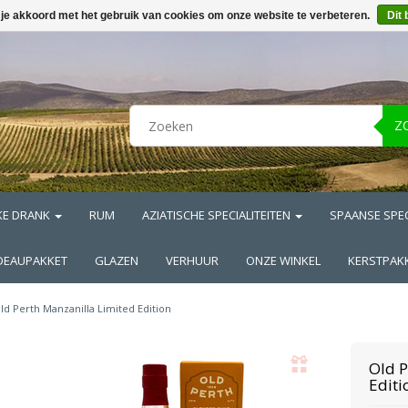
 je akkoord met het gebruik van cookies om onze website te verbeteren.
Dit 
Z
KE DRANK
RUM
AZIATISCHE SPECIALITEITEN
SPAANSE SPEC
DEAUPAKKET
GLAZEN
VERHUUR
ONZE WINKEL
KERSTPAK
ld Perth Manzanilla Limited Edition
Old P
Editi