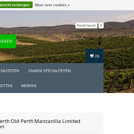
bericht verbergen
Meer over cookies »
Nederlands
€
Inloggen
OEKEN
Registreren
(0)
IALITEITEN
ZAANSE SPECIALITEITEN
KETTEN
MERKEN
erth
Old Perth Manzanilla Limited
on