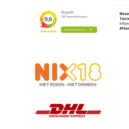
Nose
Tast
influ
After