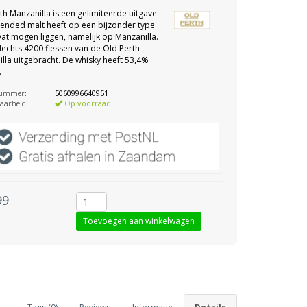
th Manzanilla is een gelimiteerde uitgave.
ended malt heeft op een bijzonder type
vat mogen liggen, namelijk op Manzanilla.
 slechts 4200 flessen van de Old Perth
lla uitgebracht. De whisky heeft 53,4%
.
nummer:
5060996640951
aarheid:
Op voorraad
99