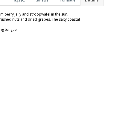
Tags (0)
Reviews
Informatie
Details
 berry jelly and stroopwafel in the sun.
 crushed nuts and dried grapes. The salty coastal
ing tongue.