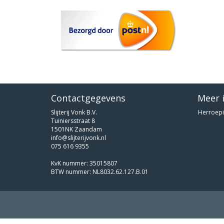
Contactgegevens
Meer 
Slijterij Vonk B.V.
Herroepi
Tuiniersstraat 8
1501NK Zaandam
info@slijterijvonk.nl
075 616 9355
KvK nummer: 35015807
BTW nummer: NL8032.62.127.B.01