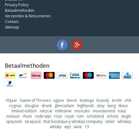
Privacy Policy
Betaalmethoden
Verzenden & Retourneren
Contact
Sitemap
Betaalmethoden
50jaar
Game of Thrones
agave
blend
bottega
brandy
brohl
chili
cognac
douglas
drank
glencadam
highlands
islay
laing
likeur
limited edition
mezcal
millesime
moscato
mousserend
navy
neisson
rhum
rode wijn
rose
royal
rum
schotland
schots
single
speyside
tarapacá
that boutique-y whiskey company
velier
whiskey
whisky
wijn
wine
13