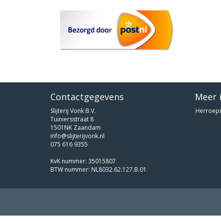
Contactgegevens
Meer 
Slijterij Vonk B.V.
Herroepi
Tuiniersstraat 8
1501NK Zaandam
info@slijterijvonk.nl
075 616 9355
KvK nummer: 35015807
BTW nummer: NL8032.62.127.B.01