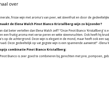
haal over
nerale, frisse wijn met aroma's van peer, wit steenfruit en door de gedeeltelijk
aakt de Elena Walch Pinot Bianco Kristallberg-wijn zo bijzonder?
n dat beter vertellen dan Elena Walch zelf? “Onze Pinot Bianco ‘Kristallberg’ is e
 en een fruitig aroma met verse peren en witte steenvruchten. Ook heeft hij kr
's op de achtergrond. Deze wijn is elegant in de mond, maar heeft ook een sapp
raad. Deze gedeeltelijk op vat gegiste wijn is een spannende aanwinst!” –Elena 
spijs combinatie Pinot Bianco Kristallberg:
Pinot Bianco is zeer goed te combineren bij gerechten met prei, pompoen, gebakk