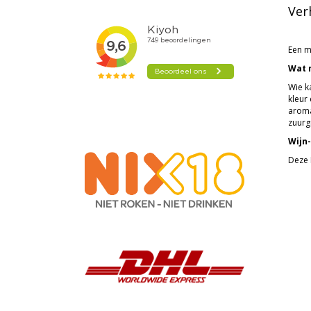
Ver
Een mi
Wat m
Wie ka
kleur
aroma
zuurg
Wijn-
Deze 