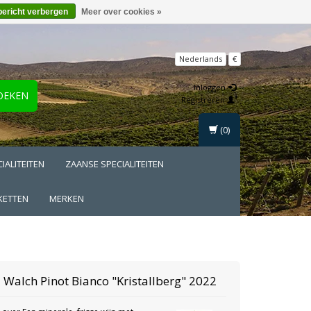
bericht verbergen
Meer over cookies »
Nederlands
€
Inloggen
OEKEN
Registreren
(0)
IALITEITEN
ZAANSE SPECIALITEITEN
KETTEN
MERKEN
a Walch
Pinot Bianco "Kristallberg" 2022