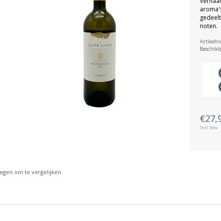
Verhaal
aroma's
gedeelt
noten.
Artikel
Beschikb
€27,
Incl. btw
gen om te vergelijken