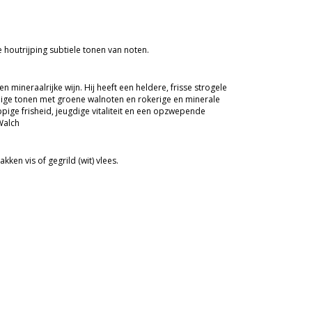
e houtrijping subtiele tonen van noten.
en mineraalrijke wijn. Hij heeft een heldere, frisse strogele
uidige tonen met groene walnoten en rokerige en minerale
ige frisheid, jeugdige vitaliteit en een opzwepende
Walch
en vis of gegrild (wit) vlees.