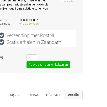
 over Een minerale, frisse wijn met
 van peer, wit steenfruit en door de
elijke houtrijping subtiele tonen van
nummer:
8000905003887
aarheid:
Op voorraad
99
Tags (0)
Reviews
Informatie
Details