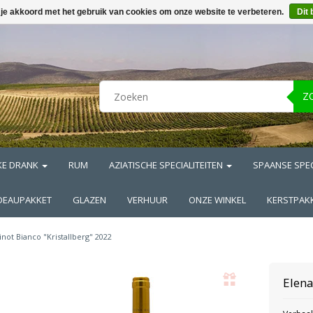
 je akkoord met het gebruik van cookies om onze website te verbeteren.
Dit 
Z
KE DRANK
RUM
AZIATISCHE SPECIALITEITEN
SPAANSE SPEC
DEAUPAKKET
GLAZEN
VERHUUR
ONZE WINKEL
KERSTPAK
inot Bianco "Kristallberg" 2022
Elen