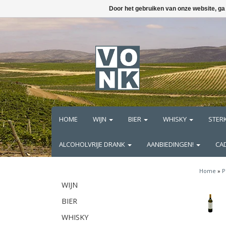
Door het gebruiken van onze website, ga
HOME
WIJN
BIER
WHISKY
STER
ALCOHOLVRIJE DRANK
AANBIEDINGEN!
CA
Home
»
P
WIJN
BIER
WHISKY