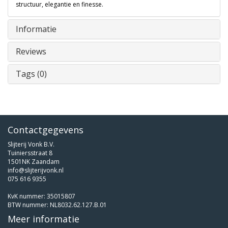
structuur, elegantie en finesse.
Informatie
Reviews
Tags (0)
Contactgegevens
Slijterij Vonk B.V.
Tuiniersstraat 8
1501NK Zaandam
info@slijterijvonk.nl
075 616 9355
KvK nummer: 35015807
BTW nummer: NL8032.62.127.B.01
Meer informatie