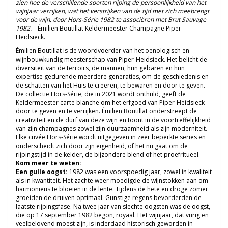
zien hoe de verschillende soorten rijping de persoonlijkheid van het
wijnjaar verrijken, wat het verstrijken van de tijd met zich meebrengt
voor de wijn, door Hors-Série 1982 te associëren met Brut Sauvage
1982.
–
Émilien Boutillat
Keldermeester Champagne Piper-
Heidsieck.
Émilien Boutillat is de woordvoerder van het oenologisch en
wijnbouwkundig meesterschap van Piper-Heidsieck. Het belicht de
diversiteit van de terroirs, de mannen, hun gebaren en hun
expertise gedurende meerdere generaties, om de geschiedenis en
de schatten van het Huis te creëren, te bewaren en door te geven.
De collectie Hors-Série, die in 2021 wordt onthuld, geeft de
Keldermeester carte blanche om het erfgoed van Piper-Heidsieck
door te geven en te verrijken. Émilien Boutillat onderstreept de
creativiteit en de durf van deze wijn en toont in de voortreffelijkheid
van zijn champagnes zowel zijn duurzaamheid als zijn moderniteit.
Elke cuvée Hors-Série wordt uitgegeven in zeer beperkte series en
onderscheidt zich door zijn eigenheid, of het nu gaat om de
rijpingstijd in de kelder, de bijzondere blend of het proefritueel.
Kom meer te weten:
Een gulle oogst:
1982 was een voorspoedig jaar, zowel in kwaliteit
als in kwantiteit. Het zachte weer moedigde de wijnstokken aan om
harmonieus te bloeien in de lente. Tijdens de hete en droge zomer
groeiden de druiven optimaal. Gunstige regens bevorderden de
laatste rijpingsfase. Na twee jaar van slechte oogsten was de oogst,
die op 17 september 1982 begon, royaal. Het wijnjaar, dat vurig en
veelbelovend moest zijn, is inderdaad historisch geworden in