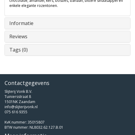
chocolade, amandel, kers, bosbes, banaan, bittere sinaasappel en
enkele elegante rozentonen.
Informatie
Reviews
Tags (0)
Contactgegevens
Slijterij Vonk B.V.
Tuiniersstraat 8
1501NK Zaandam
info@slijterijvonk.nl
075 616 9355
KvK nummer: 35015807
BTW nummer: NL8032.62.127.B.01