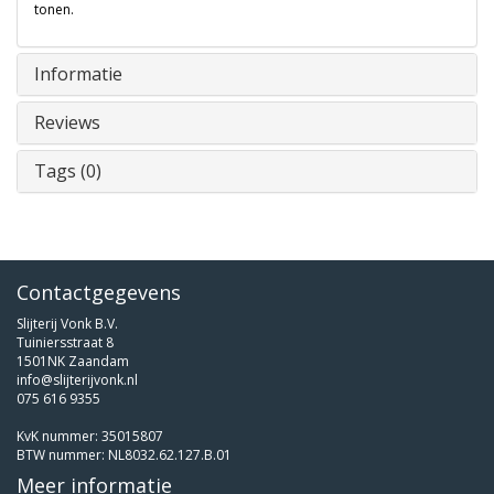
tonen.
Informatie
Reviews
Tags (0)
Contactgegevens
Slijterij Vonk B.V.
Tuiniersstraat 8
1501NK Zaandam
info@slijterijvonk.nl
075 616 9355
KvK nummer: 35015807
BTW nummer: NL8032.62.127.B.01
Meer informatie