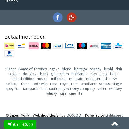
Sitemap
Betaalmethoden
50jaar
Game of Thrones
agave
blend
bottega
brandy
brohl
chili
cognac
douglas
drank
glencadam
highlands
islay
laing
likeur
limited edition
mezcal
millesime
moscato
mousserend
navy
neisson
rhum
rode wijn
rose
royal
rum
schotland
schots
single
speyside
tarapacá
that boutique-y whiskey company
velier
whiskey
whisky
wijn
wine
13
© Slijterij Vonk | Webshop design by
OOSEOO
| Powered by
Lightspeed
(0)
| €0,00