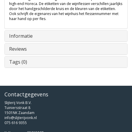
high-end Horeca. De etiketten van de wijnflessen verschillen jaarlijks
door het handgeschilderde kruis en de kleuren van de etiketten.
Ook schrijft de eigenares van het wijnhuis het flessennummer met
haar hand op per fles.
Informatie
Reviews
Tags (0)
Contactgegevens
Slijterij Vonk B.V.
Tuiniersstraat 8
1501NK Zaandam
info@slijterijvonk.nl
075 616 9355