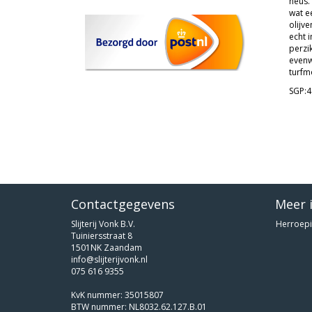
neus.
wat e
olijv
echt i
perzi
evenw
turfm
SGP:4
Contactgegevens
Meer 
Slijterij Vonk B.V.
Herroepi
Tuiniersstraat 8
1501NK Zaandam
info@slijterijvonk.nl
075 616 9355
KvK nummer: 35015807
BTW nummer: NL8032.62.127.B.01