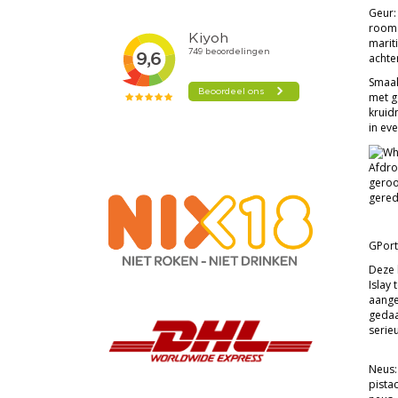
Geur:
room.
marit
achte
Smaak
met g
kruid
in ev
Afdro
geroo
gered
GPort 
Deze k
Islay
aangez
gedaan
serieu
Neus:
pista