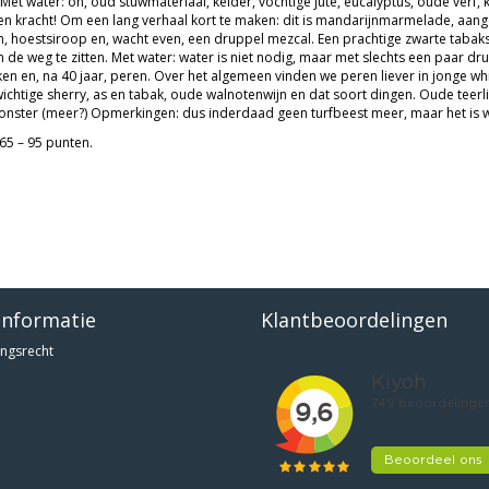
 Met water: oh, oud stuwmateriaal, kelder, vochtige jute, eucalyptus, oude verf, 
en kracht! Om een lang verhaal kort te maken: dit is mandarijnmarmelade, aange
en, hoestsiroop en, wacht even, een druppel mezcal. Een prachtige zwarte taba
n de weg te zitten. Met water: water is niet nodig, maar met slechts een paar dr
ken en, na 40 jaar, peren. Over het algemeen vinden we peren liever in jonge wh
ichtige sherry, as en tabak, oude walnotenwijn en dat soort dingen. Oude teerlik
onster (meer?) Opmerkingen: dus inderdaad geen turfbeest meer, maar het is 
65 – 95 punten.
informatie
Klantbeoordelingen
ngsrecht