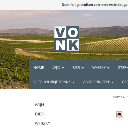
Door het gebruiken van onze website, ga
HOME
WIJN
BIER
WHISKY
STER
ALCOHOLVRIJE DRANK
AANBIEDINGEN!
CA
Home
»
P
WIJN
BIER
WHISKY