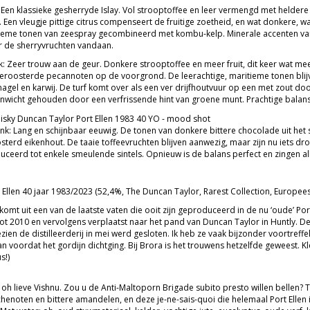
 Een klassieke gesherryde Islay. Vol strooptoffee en leer vermengd met heldere
 Een vleugje pittige citrus compenseert de fruitige zoetheid, en wat donkere, 
ieme tonen van zeespray gecombineerd met kombu-kelp. Minerale accenten van 
r de sherryvruchten vandaan.
: Zeer trouw aan de geur. Donkere strooptoffee en meer fruit, dit keer wat meer
eroosterde pecannoten op de voorgrond. De leerachtige, maritieme tonen bli
nagel en karwij. De turf komt over als een ver drijfhoutvuur op een met zout doo
enwicht gehouden door een verfrissende hint van groene munt. Prachtige balans
nk: Lang en schijnbaar eeuwig. De tonen van donkere bittere chocolade uit het s
sterd eikenhout. De taaie toffeevruchten blijven aanwezig, maar zijn nu iets dro
uceerd tot enkele smeulende sintels. Opnieuw is de balans perfect en zingen a
Ellen 40 jaar 1983/2023 (52,4%, The Duncan Taylor, Rarest Collection, Europees e
omt uit een van de laatste vaten die ooit zijn geproduceerd in de nu ‘oude’ Port
 tot 2010 en vervolgens verplaatst naar het pand van Duncan Taylor in Huntly. De
ien de distilleerderij in mei werd gesloten. Ik heb ze vaak bijzonder voortreffel
 voordat het gordijn dichtging. Bij Brora is het trouwens hetzelfde geweest. Kle
s!)
 oh lieve Vishnu. Zou u de Anti-Maltoporn Brigade subito presto willen bellen? 
chenoten en bittere amandelen, en deze je-ne-sais-quoi die helemaal Port Ellen 