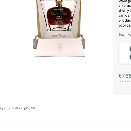
Deze ge
afkomst
sherry 
van de 
produc
voordat
Beschikb
€7.3
Incl. btw
gen om te vergelijken