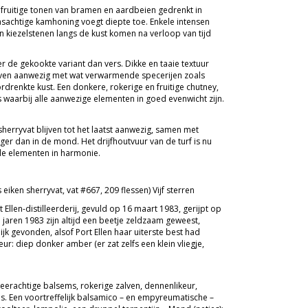
 fruitige tonen van bramen en aardbeien gedrenkt in
wasachtige kamhoning voegt diepte toe. Enkele intensen
kiezelstenen langs de kust komen na verloop van tijd
 de gekookte variant dan vers. Dikke en taaie textuur
jven aanwezig met wat verwarmende specerijen zoals
rdrenkte kust. Een donkere, rokerige en fruitige chutney,
 waarbij alle aanwezige elementen in goed evenwicht zijn.
herryvat blijven tot het laatst aanwezig, samen met
ger dan in de mond. Het drijfhoutvuur van de turf is nu
lle elementen in harmonie.
iken sherryvat, vat #667, 209 flessen) Vijf sterren
 Ellen-distilleerderij, gevuld op 16 maart 1983, gerijpt op
 jaren 1983 zijn altijd een beetje zeldzaam geweest,
ijk gevonden, alsof Port Ellen haar uiterste best had
ur: diep donker amber (er zat zelfs een klein vliegje,
Teerachtige balsems, rokerige zalven, dennenlikeur,
is. Een voortreffelijk balsamico – en empyreumatische –