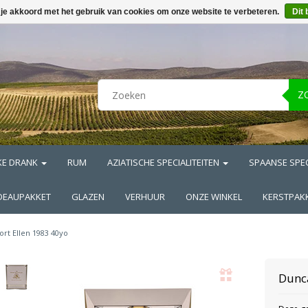
 je akkoord met het gebruik van cookies om onze website te verbeteren.
Dit 
Z
KE DRANK
RUM
AZIATISCHE SPECIALITEITEN
SPAANSE SPEC
DEAUPAKKET
GLAZEN
VERHUUR
ONZE WINKEL
KERSTPAK
ort Ellen 1983 40yo
Dunc