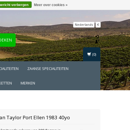
bericht verbergen
Meer over cookies »
Nederlands
€
Inloggen
OEKEN
Registreren
(0)
IALITEITEN
ZAANSE SPECIALITEITEN
KETTEN
MERKEN
an Taylor
Port Ellen 1983 40yo