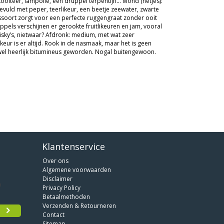
koolteer, lampolie, een druppel terpentijn… Mond (netjes):
vuld met peper, teerlikeur, een beetje zeewater, zwarte
kssoort zorgt voor een perfecte ruggengraat zonder ooit
uppels verschijnen er gerookte fruitlikeuren en jam, vooral
isky’s, nietwaar? Afdronk: medium, met wat zeer
eur is er altijd. Rook in de nasmaak, maar het is geen
wel heerlijk bitumineus geworden. Nogal buitengewoon.
Klantenservice
Over ons
Algemene voorwaarden
Disclaimer
Privacy Policy
Betaalmethoden
Verzenden & Retourneren
Contact
Sitemap