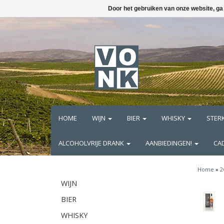
Door het gebruiken van onze website, ga
HOME
WIJN
BIER
WHISKY
STER
ALCOHOLVRIJE DRANK
AANBIEDINGEN!
CA
Home
»
2
WIJN
BIER
WHISKY