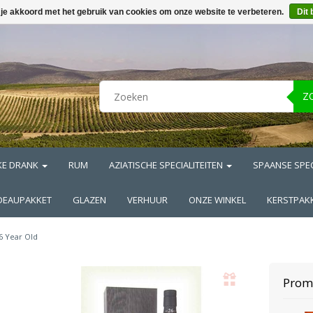
 je akkoord met het gebruik van cookies om onze website te verbeteren.
Dit 
Z
KE DRANK
RUM
AZIATISCHE SPECIALITEITEN
SPAANSE SPEC
DEAUPAKKET
GLAZEN
VERHUUR
ONZE WINKEL
KERSTPAK
6 Year Old
Prom