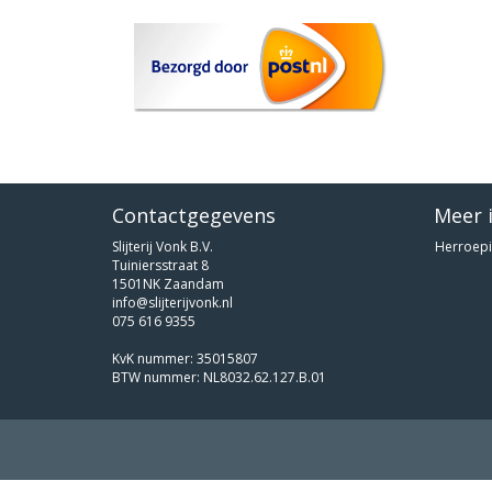
Contactgegevens
Meer 
Slijterij Vonk B.V.
Herroepi
Tuiniersstraat 8
1501NK Zaandam
info@slijterijvonk.nl
075 616 9355
KvK nummer: 35015807
BTW nummer: NL8032.62.127.B.01