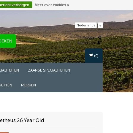
bericht verbergen
Meer over cookies »
Nederlands
€
Inloggen
OEKEN
Registreren
(0)
IALITEITEN
ZAANSE SPECIALITEITEN
KETTEN
MERKEN
etheus
26 Year Old