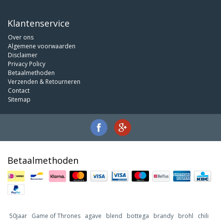
Klantenservice
Over ons
Algemene voorwaarden
Disclaimer
Privacy Policy
Betaalmethoden
Verzenden & Retourneren
Contact
Sitemap
Betaalmethoden
50jaar
Game of Thrones
agave
blend
bottega
brandy
brohl
chili