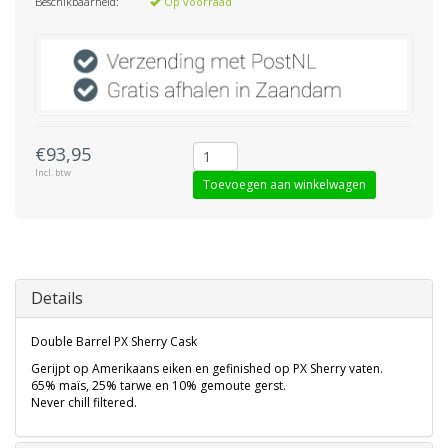
Beschikbaarheid:
Op voorraad
€93,95
Incl. btw
Toevoegen aan winkelwagen
Details
Double Barrel PX Sherry Cask
Gerijpt op Amerikaans eiken en gefinished op PX Sherry vaten.
65% maïs, 25% tarwe en 10% gemoute gerst.
Never chill filtered.