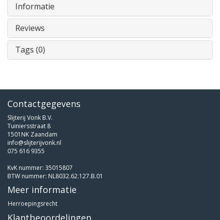
Informatie
Reviews
Tags (0)
Contactgegevens
Slijterij Vonk B.V.
Tuiniersstraat 8
1501NK Zaandam
info@slijterijvonk.nl
075 616 9355
KvK nummer: 35015807
BTW nummer: NL8032.62.127.B.01
Meer informatie
Herroepingsrecht
Klantbeoordelingen